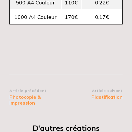
500 A4 Couleur
110€
0,22€
1000 A4 Couleur
170€
0,17€
Navigation
Article précédent
Article suivant
Photocopie &
Plastification
d’article
impression
D'autres créations